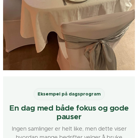
Eksempel på bedriftsdag
Eksempel på dagsprogram
Slik kan dagen se ut hos
En dag med både fokus og gode
oss
pauser
Ingen samlinger er helt like, men dette viser
En rolig, personlig og fleksibel samling med tid til
hvordan mange bedrifter velger å bruke