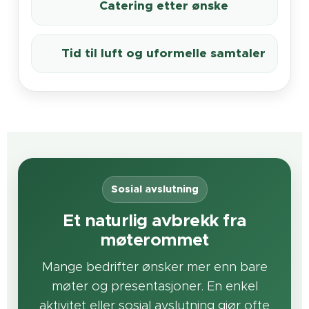
🍽️ Catering etter ønske
🌿 Tid til luft og uformelle samtaler
Sosial avslutning
Et naturlig avbrekk fra
møterommet
Mange bedrifter ønsker mer enn bare
møter og presentasjoner. En enkel
aktivitet eller sosial avslutning gjør ofte