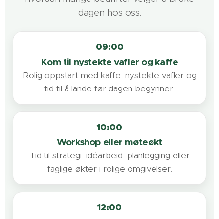
både faglig innhold, pauser og sosialt fellesskap.
dagen hos oss.
Se eksempelprogram
09:00
Be om forslag
Kom til nystekte vafler og kaffe
Rolig oppstart med kaffe, nystekte vafler og
tid til å lande før dagen begynner.
10:00
Workshop eller møteøkt
Tid til strategi, idéarbeid, planlegging eller
faglige økter i rolige omgivelser.
12:00