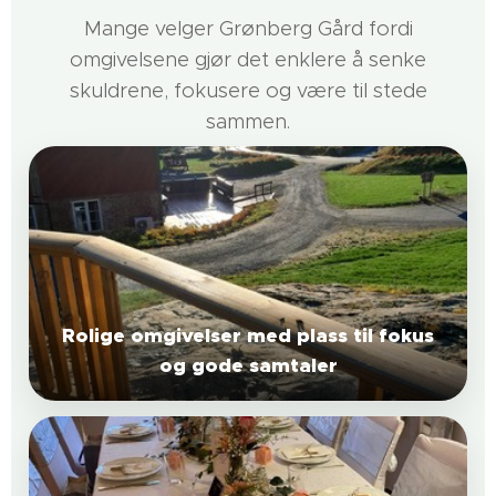
Mange velger Grønberg Gård fordi
omgivelsene gjør det enklere å senke
skuldrene, fokusere og være til stede
sammen.
Rolige omgivelser med plass til fokus
og gode samtaler