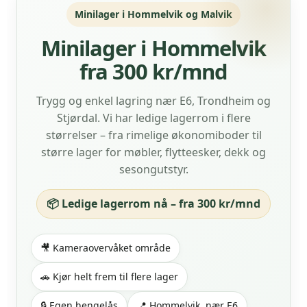
Minilager i Hommelvik og Malvik
Minilager i Hommelvik
fra 300 kr/mnd
Trygg og enkel lagring nær E6, Trondheim og
Stjørdal. Vi har ledige lagerrom i flere
størrelser – fra rimelige økonomiboder til
større lager for møbler, flytteesker, dekk og
sesongutstyr.
📦 Ledige lagerrom nå – fra 300 kr/mnd
🎥 Kameraovervåket område
🚗 Kjør helt frem til flere lager
🔒 Egen hengelås
📍 Hommelvik, nær E6